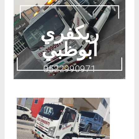
ريكفري
ابوظبي
0522990971